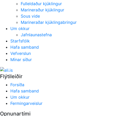
Fulleldaður kjúklingur
Marineraður kjúklingur
Sous vide
Marineraðar kjúklingabringur
Um okkur
Jafnlaunastefna
Starfsfólk
Hafa samband
Vefverslun
Mínar síður
Flýtileiðir
Forsíða
Hafa samband
Um okkur
Fermingarveislur
Opnunartími