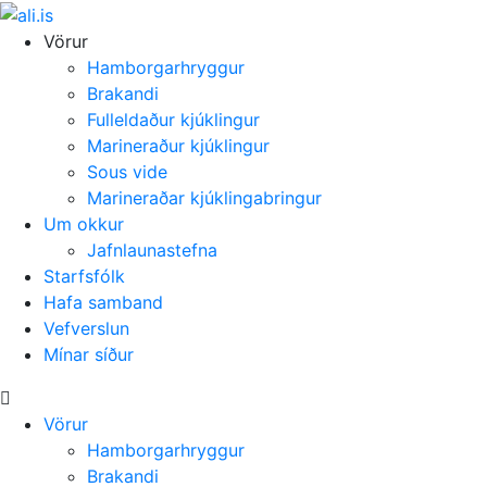
Vörur
Hamborgarhryggur
Brakandi
Fulleldaður kjúklingur
Marineraður kjúklingur
Sous vide
Marineraðar kjúklingabringur
Um okkur
Jafnlaunastefna
Starfsfólk
Hafa samband
Vefverslun
Mínar síður
Vörur
Hamborgarhryggur
Brakandi