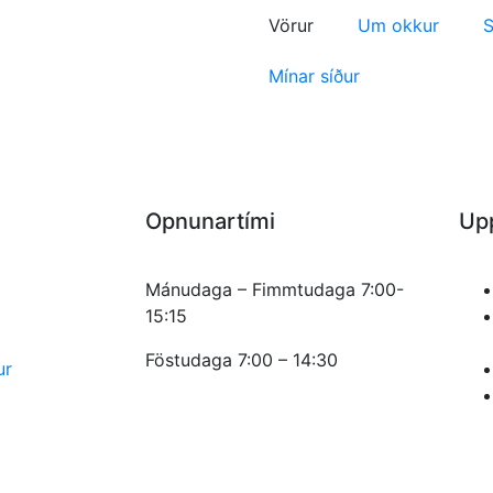
Vörur
Um okkur
S
Mínar síður
Opnunartími
Up
Mánudaga – Fimmtudaga 7:00-
15:15
Föstudaga 7:00 – 14:30
ur