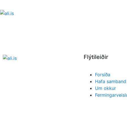
Flýtileiðir
Forsíða
Hafa samband
Um okkur
Fermingarveisl