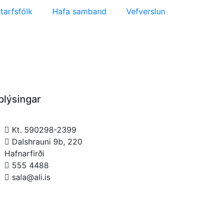
tarfsfólk
Hafa samband
Vefverslun
plýsingar
Kt. 590298-2399
Dalshrauni 9b, 220
Hafnarfirði
555 4488
sala@ali.is