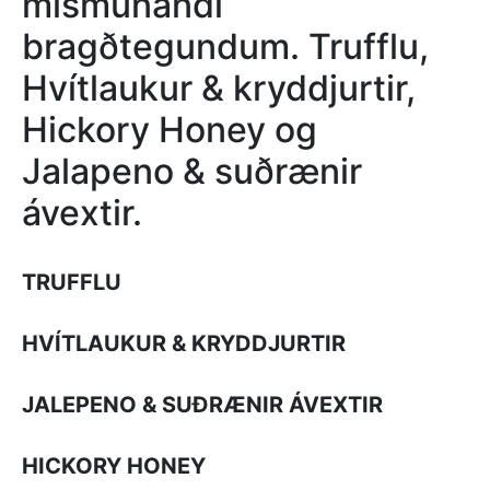
mismunandi
bragðtegundum. Trufflu,
Hvítlaukur & kryddjurtir,
Hickory Honey og
Jalapeno & suðrænir
ávextir.
TRUFFLU
HVÍTLAUKUR & KRYDDJURTIR
JALEPENO & SUÐRÆNIR ÁVEXTIR
HICKORY HONEY