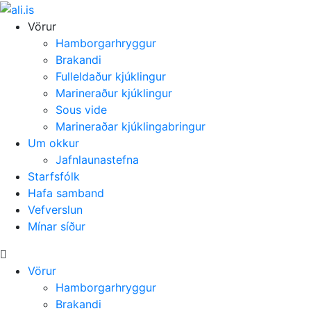
Vörur
Hamborgarhryggur
Brakandi
Fulleldaður kjúklingur
Marineraður kjúklingur
Sous vide
Marineraðar kjúklingabringur
Um okkur
Jafnlaunastefna
Starfsfólk
Hafa samband
Vefverslun
Mínar síður
Vörur
Hamborgarhryggur
Brakandi