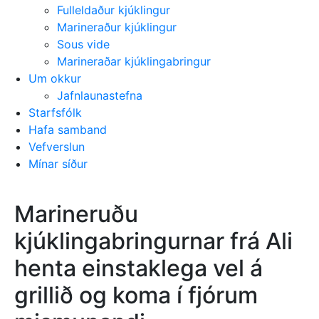
Fulleldaður kjúklingur
Marineraður kjúklingur
Sous vide
Marineraðar kjúklingabringur
Um okkur
Jafnlaunastefna
Starfsfólk
Hafa samband
Vefverslun
Mínar síður
Marineruðu
kjúklingabringurnar frá Ali
henta einstaklega vel á
grillið og koma í fjórum