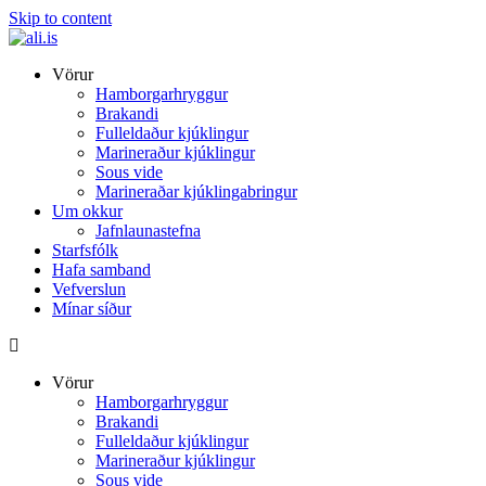
Skip to content
Vörur
Hamborgarhryggur
Brakandi
Fulleldaður kjúklingur
Marineraður kjúklingur
Sous vide
Marineraðar kjúklingabringur
Um okkur
Jafnlaunastefna
Starfsfólk
Hafa samband
Vefverslun
Mínar síður
Vörur
Hamborgarhryggur
Brakandi
Fulleldaður kjúklingur
Marineraður kjúklingur
Sous vide