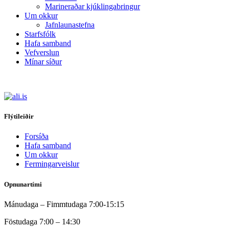
Marineraðar kjúklingabringur
Um okkur
Jafnlaunastefna
Starfsfólk
Hafa samband
Vefverslun
Mínar síður
Flýtileiðir
Forsíða
Hafa samband
Um okkur
Fermingarveislur
Opnunartími
Mánudaga – Fimmtudaga 7:00-15:15
Föstudaga 7:00 – 14:30